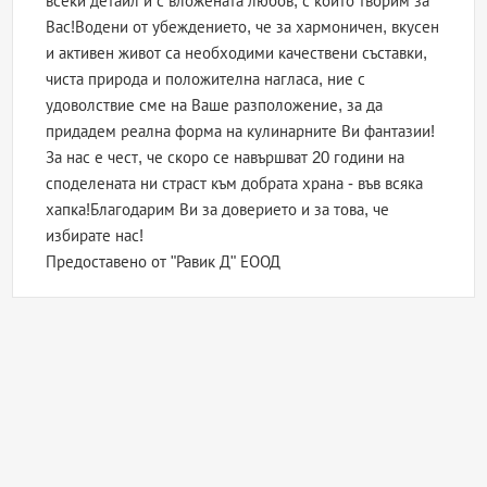
всеки детайл и с вложената любов, с които творим за
Вас!Водени от убеждението, че за хармоничен, вкусен
и активен живот са необходими качествени съставки,
чиста природа и положителна нагласа, ние с
удоволствие сме на Ваше разположение, за да
придадем реална форма на кулинарните Ви фантазии!
За нас е чест, че скоро се навършват 20 години на
споделената ни страст към добрата храна - във всяка
хапка!Благодарим Ви за доверието и за това, че
избирате нас!
Предоставено от "Равик Д" ЕООД