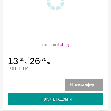
оферта от
deals.bg
13
26
/
.65
.70
€
лв.
ТОП ЦЕНА
Изтекла оферта
ВИЖТЕ ПОДОБНИ