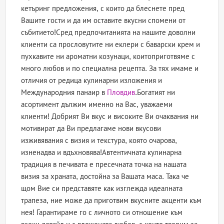
кетъринг предложения, с които да блеснете пред
Вашите гости и да им оставите вкусни спомени от
събитието!Сред предпочитанията на нашите доволни
клиенти са прословутите ни еклери с баварски крем и
пухкавите ни ароматни козунаци, коитоприготвяме с
много любов и по специална рецепта. За тях имаме и
отличия от редица кулинарни изложения и
Международния панаир в
Пловдив
.Богатият ни
асортимент дължим именно на Вас, уважаеми
клиенти! Добрият Ви вкус и високите Ви очаквания ни
мотивират да Ви предлагаме нови вкусови
изживявания с визия и текстура, която очарова,
изненадва и вдъхновява!Автентичната кулинарна
традиция в печивата е пресечната точка на нашата
визия за храната, достойна за Вашата маса. Така че
щом Вие си представяте как изглежда идеалната
трапеза, ние може да приготвим вкусните акценти към
нея! Гарантираме го с личното си отношение към