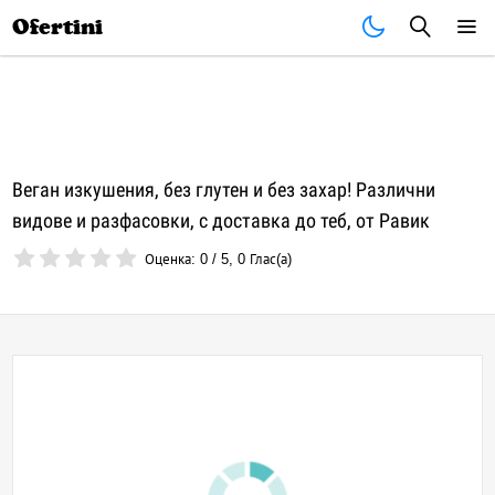
Почивки
Стоки
В града
Всички оферти
Ofertini
Веган изкушения, без глутен и без захар! Различни
видове и разфасовки, с доставка до теб, от Равик
Оценка:
0
/
5
,
0
Глас(а)