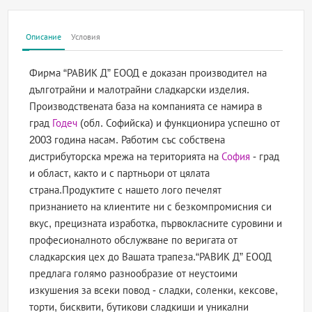
Описание
Условия
Фирма “РАВИК Д” ЕООД е доказан производител на
дълготрайни и малотрайни сладкарски изделия.
Производствената база на компанията се намира в
град
Годеч
(обл. Софийска) и функционира успешно от
2003 година насам. Работим със собствена
дистрибуторска мрежа на територията на
София
- град
и област, както и с партньори от цялата
страна.Продуктите с нашето лого печелят
признанието на клиентите ни с безкомпромисния си
вкус, прецизната изработка, първокласните суровини и
професионалното обслужване по веригата от
сладкарския цех до Вашата трапеза.“РАВИК Д” ЕООД
предлага голямо разнообразие от неустоими
изкушения за всеки повод - сладки, соленки, кексове,
торти, бисквити, бутикови сладкиши и уникални