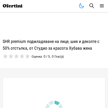
Почивки
Стоки
В града
Всички оферти
Ofertini
SHR premium подмладяване на лице, шия и деколте с
50% отстъпка, от Студио за красота Хубава жена
Оценка:
0
/
5
,
0
Глас(а)