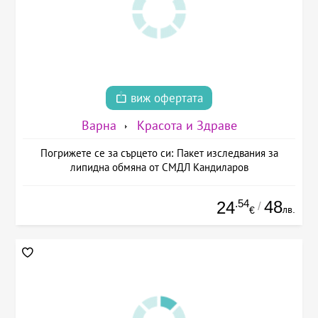
виж офертата
Варна
Красота и Здраве
Погрижете се за сърцето си: Пакет изследвания за
липидна обмяна от СМДЛ Кандиларов
.54
48
24
/
лв.
€