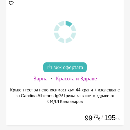
виж офертата
Варна
Красота и Здраве
Кръвен тест за непоносимост към 44 храни + изследване
за Candida Albicans IgG! Грижа за вашето здраве от
СМДЛ Кандиларов
.70
195
99
/
лв.
€