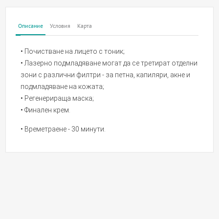
Описание
Условия
Карта
• Почистване на лицето с тоник;
• Лазерно подмладяване могат да се третират отделни
зони с различни филтри - за петна, капиляри, акне и
подмладяване на кожата;
• Регенерираща маска;
• Финален крем.
• Времетраене - 30 минути.