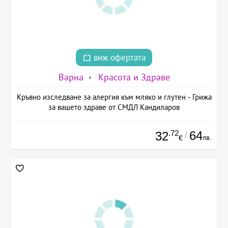
виж офертата
Варна
Красота и Здраве
Кръвно изследване за алергия към мляко и глутен - Грижа
за вашето здраве от СМДЛ Кандиларов
.72
64
32
/
лв.
€