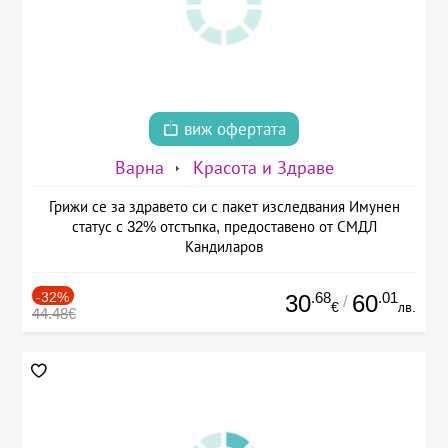
виж офертата
Варна
Красота и Здраве
Грижи се за здравето си с пакет изследвания Имунен
статус с 32% отстъпка, предоставено от СМДЛ
Кандиларов
-32%
.68
.01
30
60
/
€
лв.
44.48€