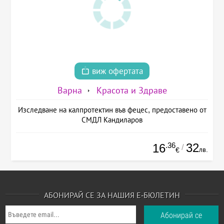
виж офертата
Варна
Красота и Здраве
Изследване на калпротектин във фецес, предоставено от
СМДЛ Кандиларов
.36
32
16
/
лв.
€
АБОНИРАЙ СЕ ЗА НАШИЯ Е-БЮЛЕТИН