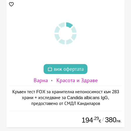
виж офертата
Варна
Красота и Здраве
Кръвен тест FOX за хранителна непоносимост към 283
храни + изследване за Candida albicans IgG,
предоставено от СМДЛ Кандиларов
.29
380
194
/
лв.
€