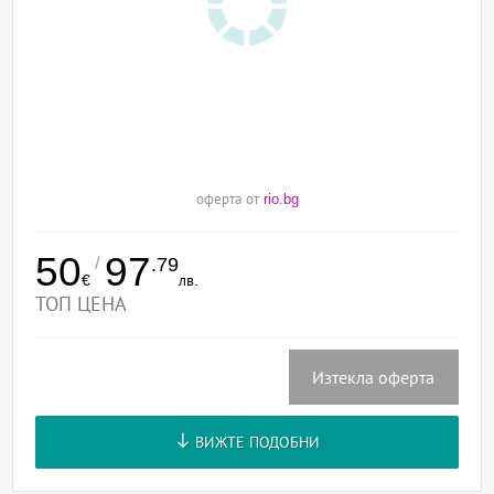
оферта от
rio.bg
50
97
/
.79
€
лв.
ТОП ЦЕНА
Изтекла оферта
ВИЖТЕ ПОДОБНИ