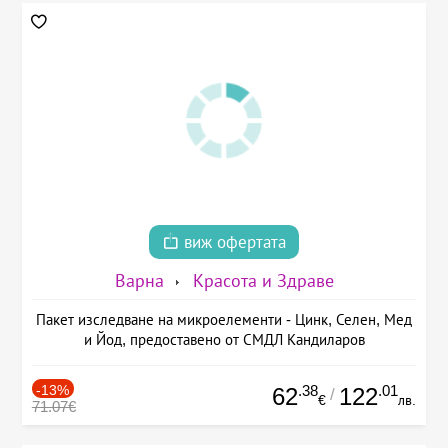
виж офертата
Варна
Красота и Здраве
Пакет изследване на микроелементи - Цинк, Селен, Мед
и Йод, предоставено от СМДЛ Кандиларов
-13%
.38
.01
62
122
/
€
лв.
71.07€