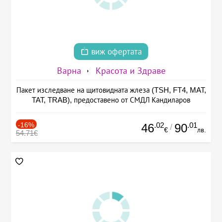
виж офертата
Варна
Красота и Здраве
Пакет изследване на щитовидната жлеза (TSH, FT4, MAT,
TAT, TRAB), предоставено от СМДЛ Кандиларов
-16%
.02
.01
46
90
/
€
лв.
54.71€