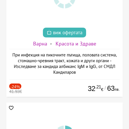
виж офертата
Варна
Красота и Здраве
При инфекция на пикочните пътища, половата система,
стомашно-чревния тракт, кожата и други органи -
Изследване за кандида албиканс IgM и IgG, от СМДЛ
Кандиларов
-24%
.21
63
32
/
лв.
€
41.93€