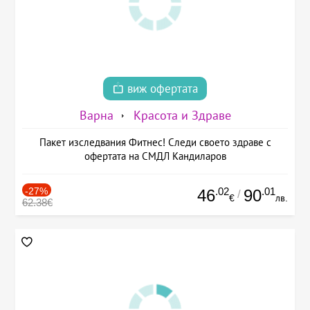
виж офертата
Варна
Красота и Здраве
Пакет изследвания Фитнес! Следи своето здраве с
офертата на СМДЛ Кандиларов
-27%
.02
.01
46
90
/
€
лв.
62.38€