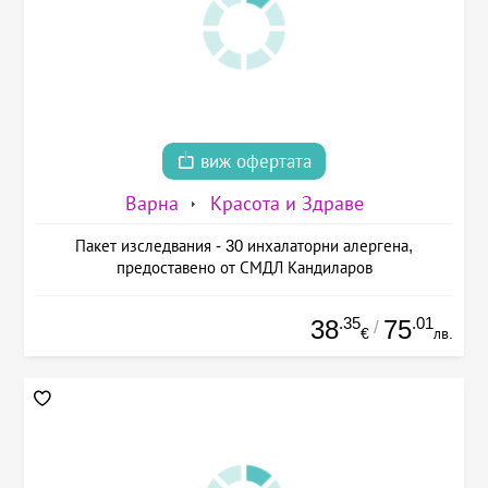
виж офертата
Варна
Красота и Здраве
Пакет изследвания - 30 инхалаторни алергена,
предоставено от СМДЛ Кандиларов
.35
.01
38
75
/
€
лв.