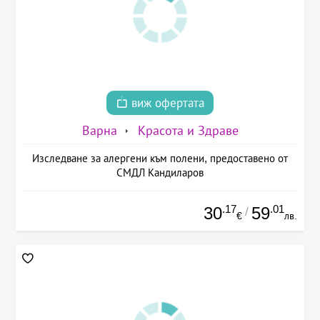
виж офертата
Варна
Красота и Здраве
Изследване за алергени към полени, предоставено от
СМДЛ Кандиларов
.17
.01
30
59
/
€
лв.