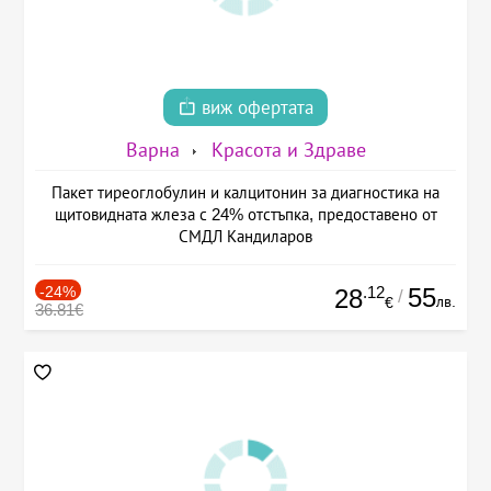
виж офертата
Варна
Красота и Здраве
Пакет тиреоглобулин и калцитонин за диагностика на
щитовидната жлеза с 24% отстъпка, предоставено от
СМДЛ Кандиларов
-24%
.12
55
28
/
лв.
€
36.81€