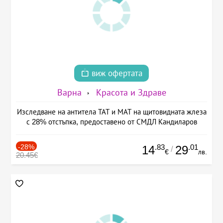
виж офертата
Варна
Красота и Здраве
Изследване на антитела ТАТ и МАТ на щитовидната жлеза
с 28% отстъпка, предоставено от СМДЛ Кандиларов
-28%
.83
.01
14
29
/
€
лв.
20.45€