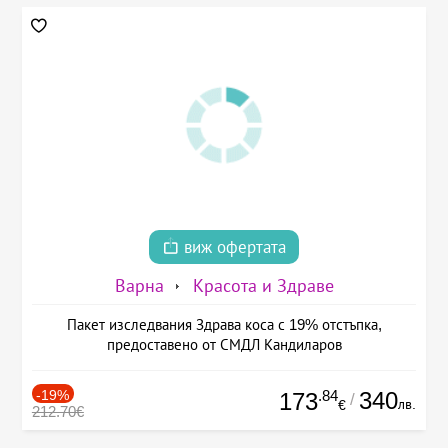
виж офертата
Варна
Красота и Здраве
Пакет изследвания Здрава коса с 19% отстъпка,
предоставено от СМДЛ Кандиларов
-19%
.84
340
173
/
лв.
€
212.70€