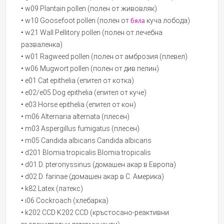
• w09 Plantain pollen (полен от живовляк)
• w10 Goosefoot pollen (полен от
бяла
куча лобода)
• w21 Wall Pellitory pollen (полен от лечебна
разваленка)
• w01 Ragweed pollen (полен от амброзия (плевел)
• w06 Mugwort pollen (полен от див пелин)
• е01 Cat epithelia (епител от котка)
• e02/e05 Dog epithelia (епител от куче)
• e03 Horse epithelia (епител от кон)
• m06 Alternaria alternata (плесен)
• m03 Aspergillus fumigatus (плесен)
• m05 Candida albicans Candida albicans
• d201 Blomia tropicalis Blomia tropicalis
• d01 D. pteronyssinus (домашен акар в Европа)
• d02 D. farinae (домашен акар в С. Америка)
• k82 Latex (латекс)
• i06 Cockroach (хлебарка)
• k202 CCD K202 CCD (кръстосано-реактивни