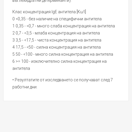
въглехидратни детерминанти).
Клас концентрация IgE антитела [Ku/I]
0 <0,35 - без наличие на специфични антитела
1 0,35 - <0,7 - много слаба концентрация на антитела
2 0,7 - <3,5 - млаба концентрация на антитела
3 3,5 - <17,5 - чиста концентрация на антитела
4 17,5 - <50 - силна концентрация на антитела
5 50 - <100 - много силна концентрация на антитела
6 >= 100 - изключително силна концентрация на
антитела
• Резултатите от изследването се получават след 7
работни дни.