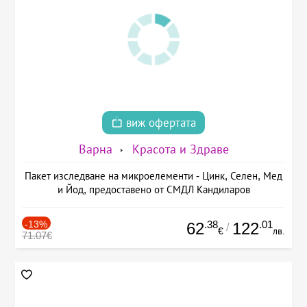
виж офертата
Варна
Красота и Здраве
Пакет изследване на микроелементи - Цинк, Селен, Мед
и Йод, предоставено от СМДЛ Кандиларов
-13%
.38
.01
62
122
/
€
лв.
71.07€