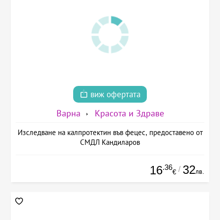
виж офертата
Варна
Красота и Здраве
Изследване на калпротектин във фецес, предоставено от
СМДЛ Кандиларов
.36
32
16
/
лв.
€