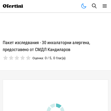
Почивки
Стоки
В града
Всички оферти
Ofertini
Пакет изследвания - 30 инхалаторни алергена,
предоставено от СМДЛ Кандиларов
Оценка:
0
/
5
,
0
Глас(а)