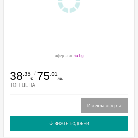
оферта от
rio.bg
38
75
/
.35
.01
€
лв.
ТОП ЦЕНА
Изтекла оферта
ВИЖТЕ ПОДОБНИ