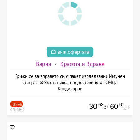
виж офертата
Варна
Красота и Здраве
Грижи се за здравето си с пакет изследвания Имунен
статус с 32% отстъпка, предоставено от СМДЛ
Кандиларов
-32%
.68
.01
30
60
/
€
лв.
44.48€