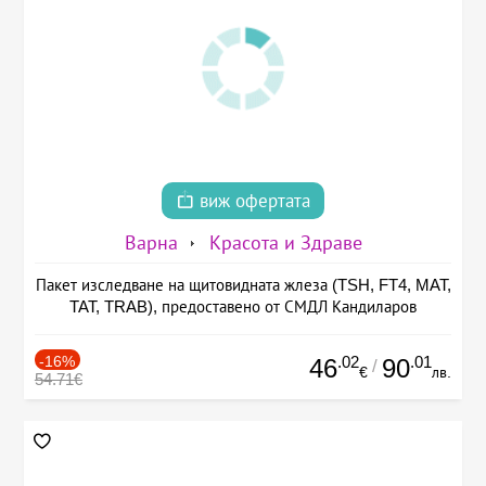
виж офертата
Варна
Красота и Здраве
Пакет изследване на щитовидната жлеза (TSH, FT4, MAT,
TAT, TRAB), предоставено от СМДЛ Кандиларов
-16%
.02
.01
46
90
/
€
лв.
54.71€