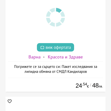
виж офертата
Варна
Красота и Здраве
Погрижете се за сърцето си: Пакет изследвания за
липидна обмяна от СМДЛ Кандиларов
.54
48
24
/
лв.
€