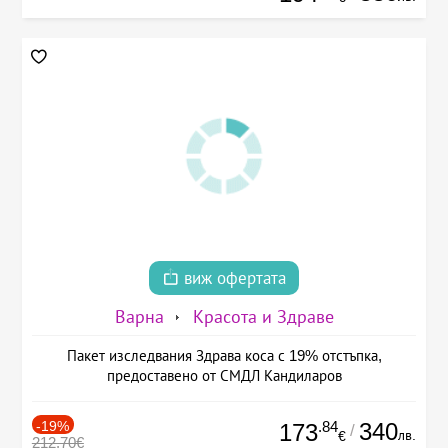
виж офертата
Варна
Красота и Здраве
Пакет изследвания Здрава коса с 19% отстъпка,
предоставено от СМДЛ Кандиларов
-19%
.84
340
173
/
лв.
€
212.70€