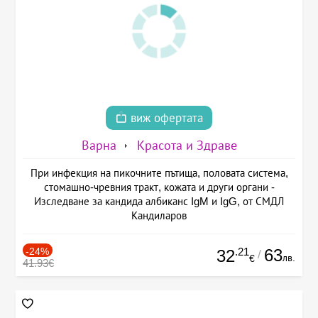
виж офертата
Варна
Красота и Здраве
При инфекция на пикочните пътища, половата система,
стомашно-чревния тракт, кожата и други органи -
Изследване за кандида албиканс IgM и IgG, от СМДЛ
Кандиларов
-24%
.21
63
32
/
лв.
€
41.93€