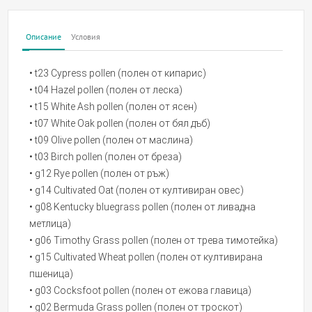
Описание
Условия
• t23 Cypress pollen (полен от кипарис)
• t04 Hazel pollen (полен от леска)
• t15 White Ash pollen (полен от ясен)
• t07 White Oak pollen (полен от бял дъб)
• t09 Olive pollen (полен от маслина)
• t03 Birch pollen (полен от бреза)
• g12 Rye pollen (полен от ръж)
• g14 Cultivated Oat (полен от култивиран овес)
• g08 Kentucky bluegrass pollen (полен от ливадна
метлица)
• g06 Timothy Grass pollen (полен от трева тимотейка)
• g15 Cultivated Wheat pollen (полен от култивиранa
пшеница)
• g03 Cocksfoot pollen (полен от ежова главица)
• g02 Bermuda Grass pollen (полен от троскот)