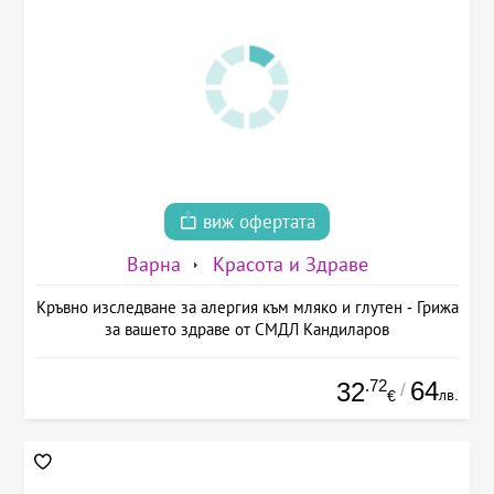
виж офертата
Варна
Красота и Здраве
Кръвно изследване за алергия към мляко и глутен - Грижа
за вашето здраве от СМДЛ Кандиларов
.72
64
32
/
лв.
€