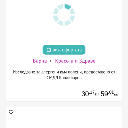
виж офертата
Варна
Красота и Здраве
Изследване за алергени към полени, предоставено от
СМДЛ Кандиларов
.17
.01
30
59
/
€
лв.