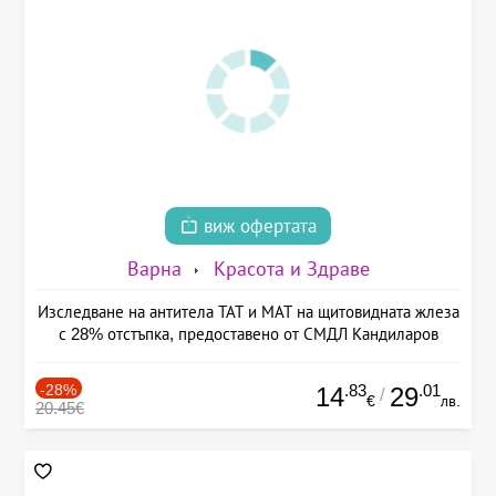
виж офертата
Варна
Красота и Здраве
Изследване на антитела ТАТ и МАТ на щитовидната жлеза
с 28% отстъпка, предоставено от СМДЛ Кандиларов
-28%
.83
.01
14
29
/
€
лв.
20.45€