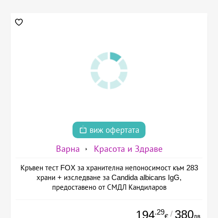
виж офертата
Варна
Красота и Здраве
Кръвен тест FOX за хранителна непоносимост към 283
храни + изследване за Candida albicans IgG,
предоставено от СМДЛ Кандиларов
.29
380
194
/
лв.
€