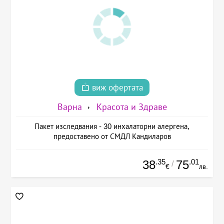
виж офертата
Варна
Красота и Здраве
Пакет изследвания - 30 инхалаторни алергена,
предоставено от СМДЛ Кандиларов
.35
.01
38
75
/
€
лв.