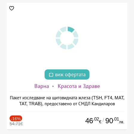
виж офертата
Варна
Красота и Здраве
Пакет изследване на щитовидната жлеза (TSH, FT4, MAT,
TAT, TRAB), предоставено от СМДЛ Кандиларов
-16%
.02
.01
46
90
/
€
лв.
54.71€