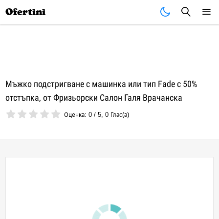
Почивки
Стоки
В града
Всички оферти
Ofertini
Мъжко подстригване с машинка или тип Fade с 50%
отстъпка, от Фризьорски Салон Галя Врачанска
Оценка:
0
/
5
,
0
Глас(а)