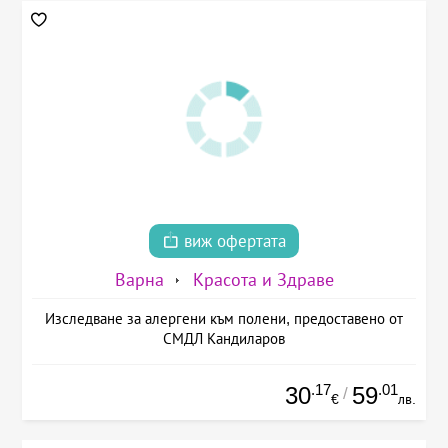
виж офертата
Варна
Красота и Здраве
Изследване за алергени към полени, предоставено от
СМДЛ Кандиларов
.17
.01
30
59
/
€
лв.