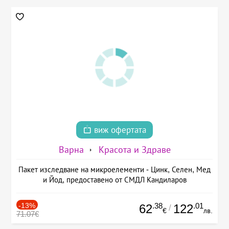
виж офертата
Варна
Красота и Здраве
Пакет изследване на микроелементи - Цинк, Селен, Мед
и Йод, предоставено от СМДЛ Кандиларов
-13%
.38
.01
62
122
/
€
лв.
71.07€