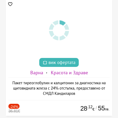
виж офертата
Варна
Красота и Здраве
Пакет тиреоглобулин и калцитонин за диагностика на
щитовидната жлеза с 24% отстъпка, предоставено от
СМДЛ Кандиларов
-24%
.12
55
28
/
лв.
€
36.81€