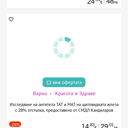
48
24
/
лв.
€
виж офертата
Варна
Красота и Здраве
Изследване на антитела ТАТ и МАТ на щитовидната жлеза
с 28% отстъпка, предоставено от СМДЛ Кандиларов
-28%
.83
.01
14
29
/
€
лв.