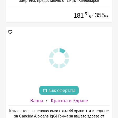
алергена, предоставено от СМДЛ Кандиларов
.51
355
181
/
лв.
€
виж офертата
Варна
Красота и Здраве
Кръвен тест за непоносимост към 44 храни + изследване
за Candida Albicans IgG! Грижа за вашето здраве от