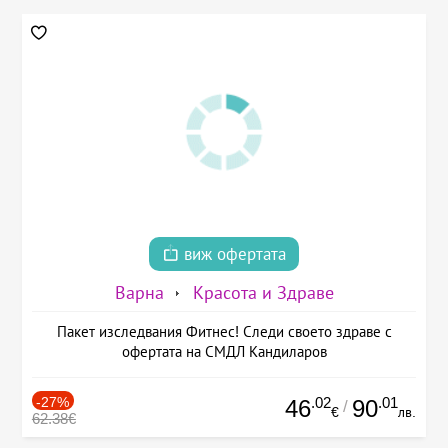
виж офертата
Варна
Красота и Здраве
Пакет изследвания Фитнес! Следи своето здраве с
офертата на СМДЛ Кандиларов
-27%
.02
.01
46
90
/
€
лв.
62.38€