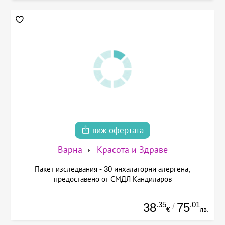
виж офертата
Варна
Красота и Здраве
Пакет изследвания - 30 инхалаторни алергена,
предоставено от СМДЛ Кандиларов
.35
.01
38
75
/
€
лв.