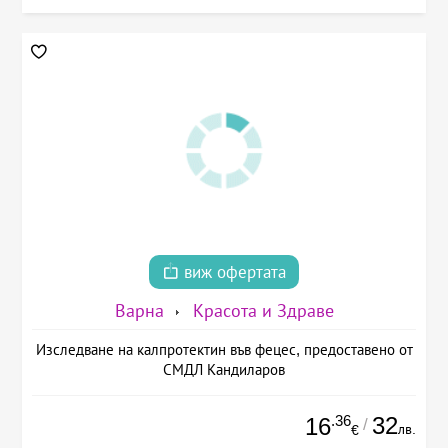
виж офертата
Варна
Красота и Здраве
Изследване на калпротектин във фецес, предоставено от
СМДЛ Кандиларов
.36
32
16
/
лв.
€