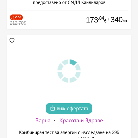
предоставено от СМДЛ Кандиларов
-19%
.84
340
173
/
лв.
€
212.70€
виж офертата
Варна
Красота и Здраве
Комбиниран тест за алергии с изследване на 295