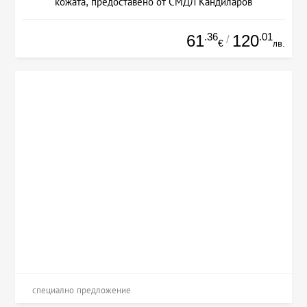
кожата, предоставено от СМДЛ Кандиларов
.36
.01
61
120
/
€
лв.
специално предложение