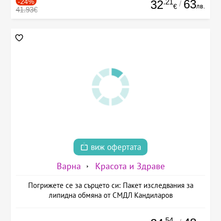
-24%
.21
63
32
/
лв.
€
41.93€
виж офертата
Варна
Красота и Здраве
Погрижете се за сърцето си: Пакет изследвания за
липидна обмяна от СМДЛ Кандиларов
.54