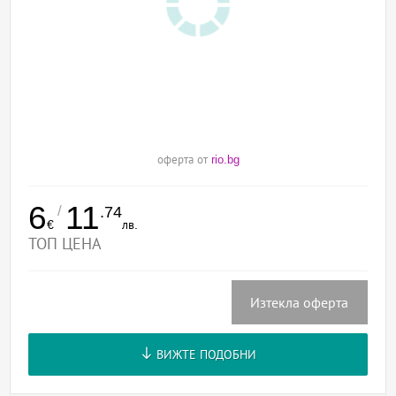
оферта от
rio.bg
6
11
/
.74
€
лв.
ТОП ЦЕНА
Изтекла оферта
ВИЖТЕ ПОДОБНИ