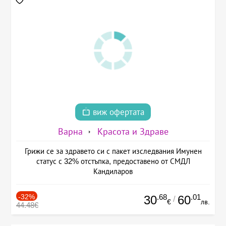
виж офертата
Варна
Красота и Здраве
Грижи се за здравето си с пакет изследвания Имунен
статус с 32% отстъпка, предоставено от СМДЛ
Кандиларов
-32%
.68
.01
30
60
/
€
лв.
44.48€