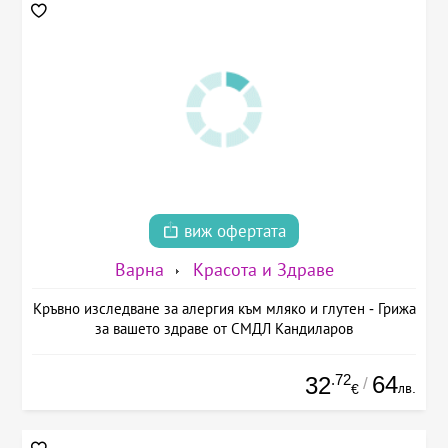
виж офертата
Варна
Красота и Здраве
Кръвно изследване за алергия към мляко и глутен - Грижа
за вашето здраве от СМДЛ Кандиларов
.72
64
32
/
лв.
€