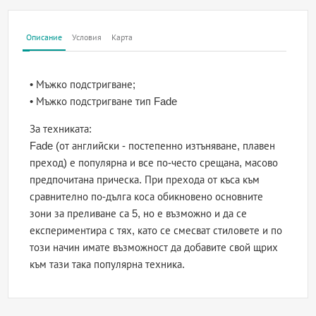
Описание
Условия
Карта
• Мъжко подстригване;
• Мъжко подстригване тип Fade
За техниката:
Fade (от английски - постепенно изтъняване, плавен
преход) е популярна и все по-често срещана, масово
предпочитана прическа. При прехода от къса към
сравнително по-дълга коса обикновено основните
зони за преливане са 5, но е възможно и да се
експериментира с тях, като се смесват стиловете и по
този начин имате възможност да добавите свой щрих
към тази така популярна техника.