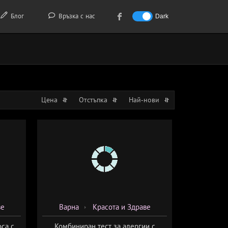
Блог
Връзка с нас
Dark
Цена
Отстъпка
Най-нови
ве
Варна
Красота и Здраве
са с
Комбиниран тест за алергии с