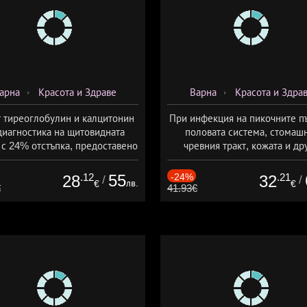
арна
Красота и Здраве
Варна
Красота и Здра
 тиреоглобулин и калцитонин
При инфекция на пикочните п
диагностика на щитовидната
половата система, стомаш
 с 24% отстъпка, предоставено
чревния тракт, кожата и др
от СМДЛ Кандиларов
органи - Изследване за кан
албиканс IgM и IgG, от С
.12
55
-24%
.21
28
32
/
/
лв.
€
€
Кандиларов
€
41.93€