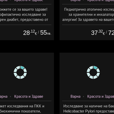
рижете се за вашето здраве!
Педиатрично атопично изсле
офилактично изследване за
за хранителни и инхалато
рен диабет, предоставено от
алергии! За здравето на вашет
СМДЛ Кандиларов
ще се погрижат от СМД
Кандиларов
.12
55
.32
28
37
7
/
/
лв.
€
€
арна
Красота и Здраве
Варна
Красота и Здра
кет изследвания на ПКК и
Изследване за наличие на ба
биохимични показатели,
Helicobacter Pylori предостав