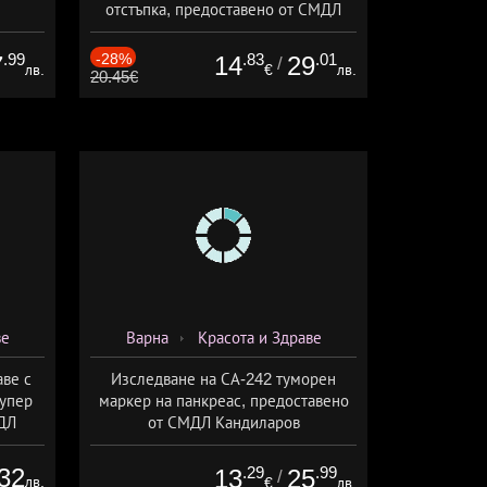
отстъпка, предоставено от СМДЛ
Кандиларов
.99
-28%
.83
.01
7
14
29
/
лв.
€
лв.
20.45€
ве
Варна
Красота и Здраве
аве с
Изследване на СА-242 туморен
супер
маркер на панкреас, предоставено
ДЛ
от СМДЛ Кандиларов
32
.29
.99
13
25
/
лв.
€
лв.