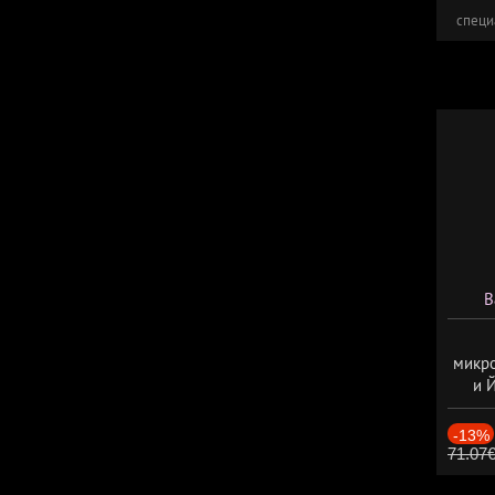
специ
В
микро
и 
-13%
71.07