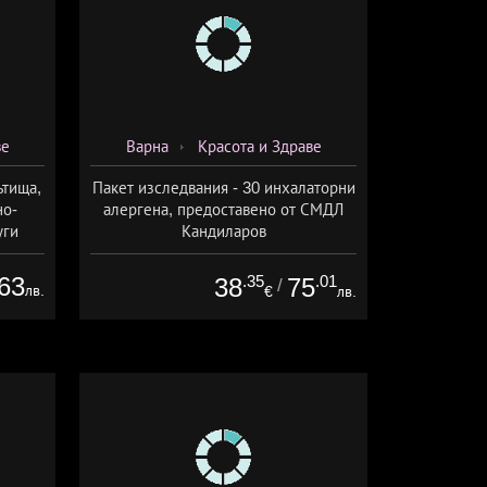
ве
Варна
Красота и Здраве
ътища,
Пакет изследвания - 30 инхалаторни
но-
алергена, предоставено от СМДЛ
уги
Кандиларов
дида
МДЛ
63
.35
.01
38
75
/
лв.
€
лв.