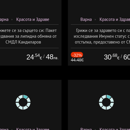
арна
Красота и Здраве
Варна
Красота и Здра
жете се за сърцето си: Пакет
Грижи се за здравето си с п
едвания за липидна обмяна от
изследвания Имунен статус 
СМДЛ Кандиларов
отстъпка, предоставено от 
Кандиларов
.54
48
-32%
.68
24
30
6
/
/
лв.
€
€
44.48€
арна
Красота и Здраве
Варна
Красота и Здра