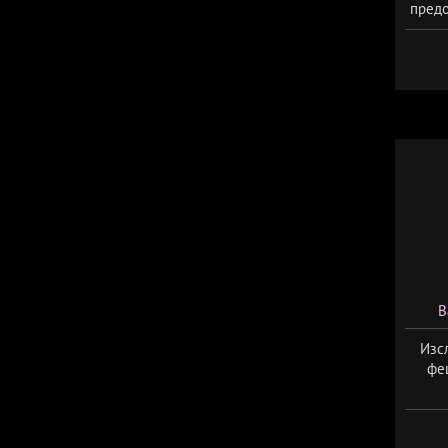
предо
В
Изс
фе