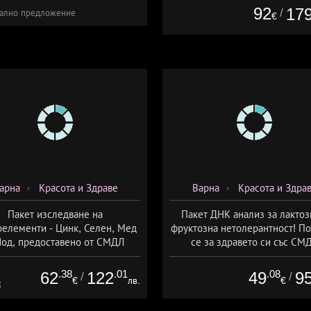
92
17
/
ално предложение
€
арна
Красота и Здраве
Варна
Красота и Здра
Пакет изследване на
Пакет ДНК анализ за лактоз
елементи - Цинк, Селен, Мед
фруктозна нетолерантност! П
Йод, предоставено от СМДЛ
се за здравето си със СМ
Кандиларов
Кандиларов
.38
.01
.08
62
122
49
9
/
/
€
лв.
€
€