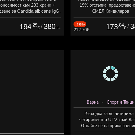
оносимост към 283 храни +
19% отстъпка, предоставен
ване за Candida albicans IgG,
СМДЛ Кандиларов
ставено от СМДЛ Кандиларов
.29
380
-19%
.84
3
194
173
/
/
лв.
€
€
212.70€
Варна
Спорт и Танци
Разходка за до четирима 
четириместно UTV край Вар
Отдайте се на приключени
адреналин с ATV Tour