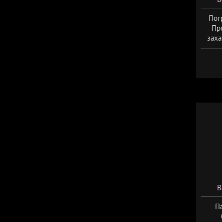
Пог
Пр
заха
В
Па