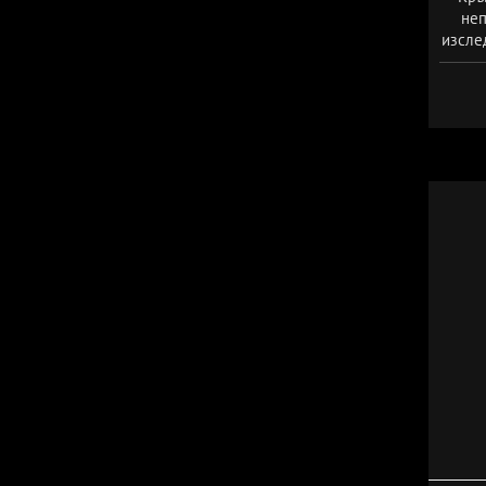
неп
изслед
предо