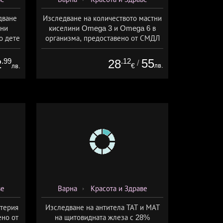
дване
Изследване на количеството мастни
рни
киселини Omega 3 и Omega 6 в
о дете
организма, предоставено от СМДЛ
Л
Кандиларов
.99
.12
55
2
28
/
лв.
лв.
€
ве
Варна
Красота и Здраве
ктерия
Изследване на антитела ТАТ и МАТ
ено от
на щитовидната жлеза с 28%