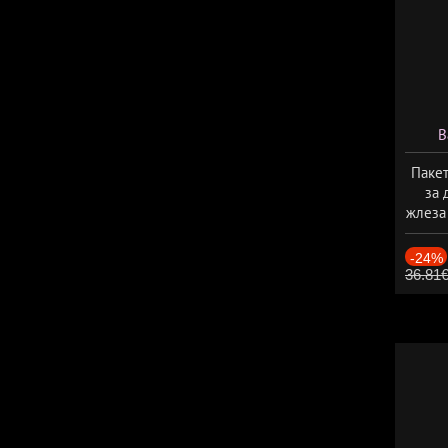
В
Пакет
за 
жлеза
-24%
36.81