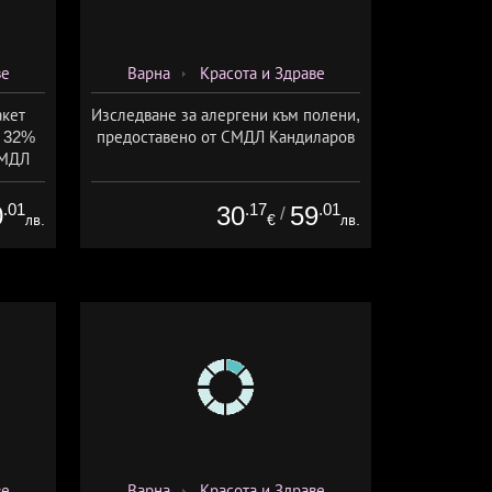
ве
Варна
Красота и Здраве
акет
Изследване за алергени към полени,
с 32%
предоставено от СМДЛ Кандиларов
СМДЛ
.01
.17
.01
0
30
59
/
лв.
€
лв.
ве
Варна
Красота и Здраве