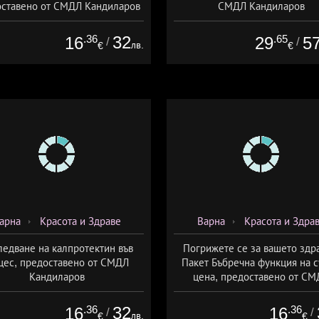
ставено от СМДЛ Кандиларов
СМДЛ Кандиларов
.36
32
.65
16
29
5
/
/
лв.
€
€
арна
Красота и Здраве
Варна
Красота и Здра
ледване на калпротектин във
Погрижете се за вашето здр
цес, предоставено от СМДЛ
Пакет Бъбречна функция на 
Кандиларов
цена, предоставено от СМ
Кандиларов
.36
32
.36
16
16
/
/
лв.
€
€