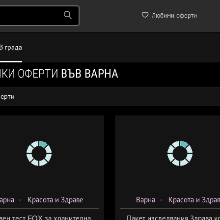
Любими оферти
В града
ЧКИ ОФЕРТИ
ВЪВ ВАРНА
ферти
арна
Красота и Здраве
Варна
Красота и Здра
вен тест FOX за хранителна
Пакет изследвания Здрава ко