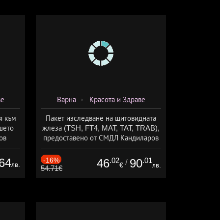
ве
Варна
Красота и Здраве
я към
Пакет изследване на щитовидната
ашето
жлеза (TSH, FT4, MAT, TAT, TRAB),
ов
предоставено от СМДЛ Кандиларов
64
-16%
.02
.01
46
90
/
лв.
€
лв.
54.71€