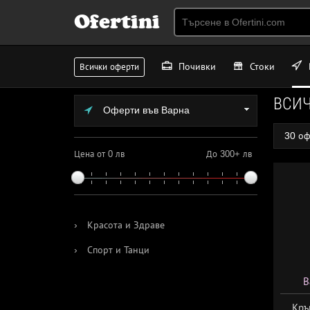
Ofertini
Почивки
Стоки
Всички оферти
ВСИ
Оферти във Варна
30 о
Цена от 0 лв
До 300+ лв
›
Красота и Здраве
›
Спорт и Танци
В
Кръ