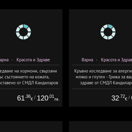
арна
Красота и Здраве
Варна
Красота и Здра
едване на хормони, свързани
Кръвно изследване за алерги
ъс състоянието на кожата,
мляко и глутен - Грижа за в
ставено от СМДЛ Кандиларов
здраве от СМДЛ Кандилар
.36
.01
.72
61
120
32
/
/
€
лв.
€