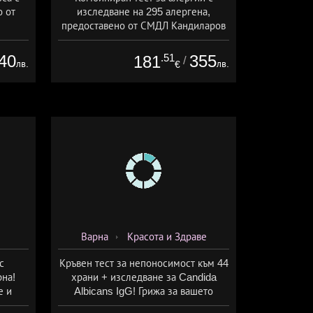
о от
изследване на 295 алергена,
предоставено от СМДЛ Кандиларов
40
.51
355
181
/
лв.
лв.
€
Варна
Красота и Здраве
с
Кръвен тест за непоносимост към 44
на!
храни + изследване за Candida
е и
Albicans IgG! Грижа за вашето
здраве от СМДЛ Кандиларов