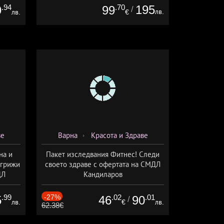
.94
.70
195
9
99
/
лв.
лв.
€
ве
Варна
Красота и Здраве
на и
Пакет изследвания Фитнес! Следи
огрижи
своето здраве с офертата на СМДЛ
ДЛ
Кандиларов
.99
-27%
.02
.01
5
46
90
/
лв.
€
лв.
62.38€