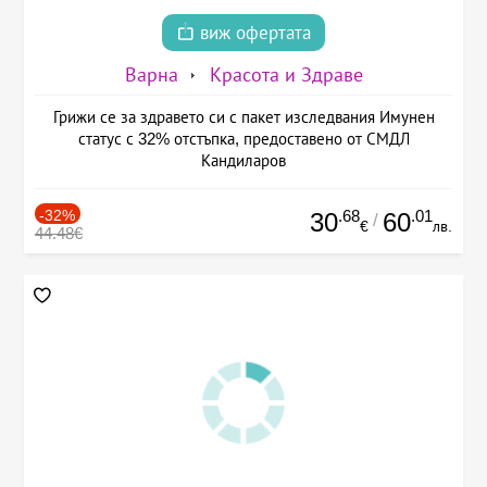
виж офертата
Варна
Красота и Здраве
Грижи се за здравето си с пакет изследвания Имунен
статус с 32% отстъпка, предоставено от СМДЛ
Кандиларов
-32%
.68
.01
30
60
/
€
лв.
44.48€