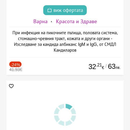
виж офертата
Варна
Красота и Здраве
При инфекция на пикочните пътища, половата система,
стомашно-чревния тракт, кожата и други органи -
Изследване за кандида албиканс IgM и IgG, от СМДЛ
Кандиларов
-24%
.21
63
32
/
лв.
€
41.93€