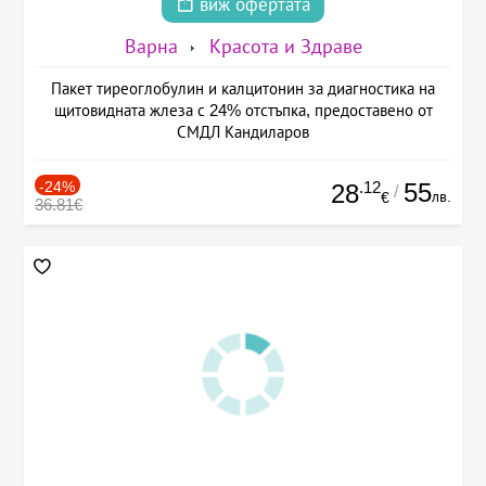
виж офертата
Варна
Красота и Здраве
Пакет тиреоглобулин и калцитонин за диагностика на
щитовидната жлеза с 24% отстъпка, предоставено от
СМДЛ Кандиларов
-24%
.12
55
28
/
лв.
€
36.81€