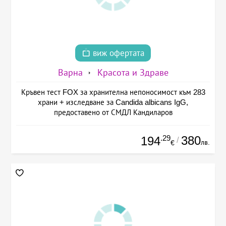
виж офертата
Варна
Красота и Здраве
Кръвен тест FOX за хранителна непоносимост към 283
храни + изследване за Candida albicans IgG,
предоставено от СМДЛ Кандиларов
.29
380
194
/
лв.
€