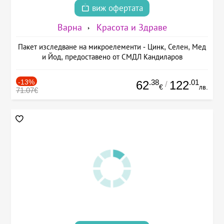
виж офертата
Варна
Красота и Здраве
Пакет изследване на микроелементи - Цинк, Селен, Мед
и Йод, предоставено от СМДЛ Кандиларов
-13%
.38
.01
62
122
/
€
лв.
71.07€