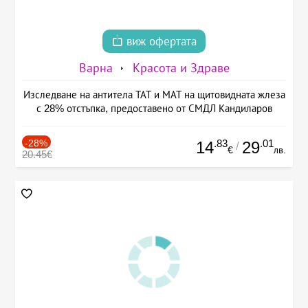
виж офертата
Варна
Красота и Здраве
Изследване на антитела ТАТ и МАТ на щитовидната жлеза
с 28% отстъпка, предоставено от СМДЛ Кандиларов
-28%
.83
.01
14
29
/
€
лв.
20.45€