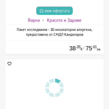
виж офертата
Варна
Красота и Здраве
Пакет изследвания - 30 инхалаторни алергена,
предоставено от СМДЛ Кандиларов
.35
.01
38
75
/
€
лв.