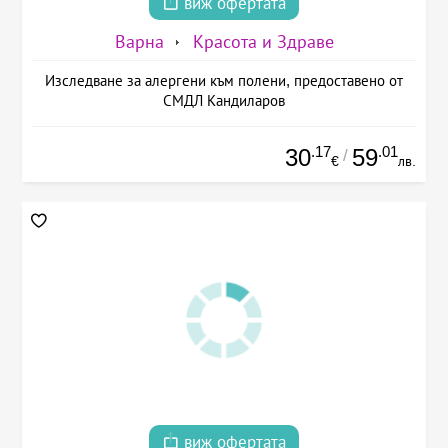
виж офертата
Варна
Красота и Здраве
Изследване за алергени към полени, предоставено от
СМДЛ Кандиларов
.17
.01
30
59
/
€
лв.
виж офертата