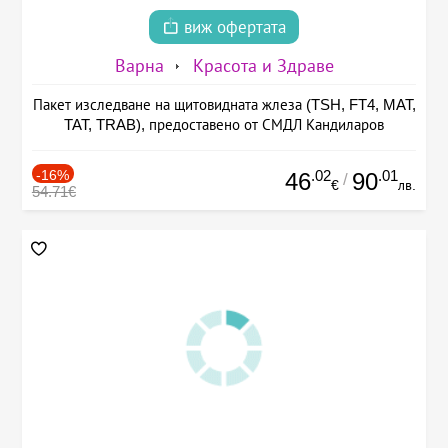
виж офертата
Варна
Красота и Здраве
Пакет изследване на щитовидната жлеза (TSH, FT4, MAT,
TAT, TRAB), предоставено от СМДЛ Кандиларов
-16%
.02
.01
46
90
/
€
лв.
54.71€