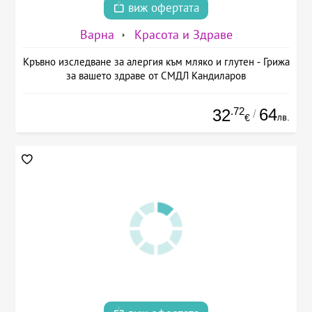
виж офертата
Варна
Красота и Здраве
Кръвно изследване за алергия към мляко и глутен - Грижа
за вашето здраве от СМДЛ Кандиларов
.72
64
32
/
лв.
€