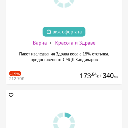
виж офертата
Варна
Красота и Здраве
Пакет изследвания Здрава коса с 19% отстъпка,
предоставено от СМДЛ Кандиларов
-19%
.84
340
173
/
лв.
€
212.70€