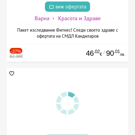
виж офертата
Варна
Красота и Здраве
Пакет изследвания Фитнес! Следи своето здраве с
офертата на СМДЛ Кандиларов
-27%
.02
.01
46
90
/
€
лв.
62.38€