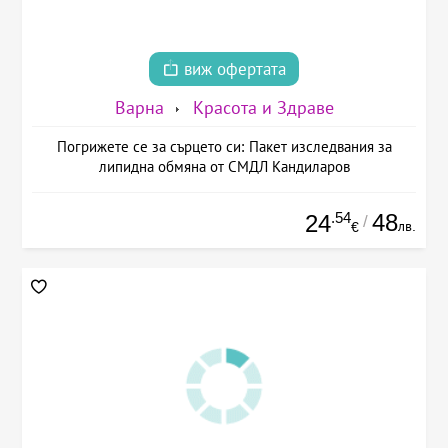
виж офертата
Варна
Красота и Здраве
Погрижете се за сърцето си: Пакет изследвания за
липидна обмяна от СМДЛ Кандиларов
.54
48
24
/
лв.
€