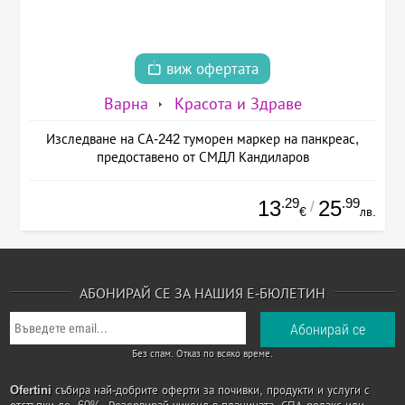
виж офертата
Варна
Красота и Здраве
Изследване на СА-242 туморен маркер на панкреас,
предоставено от СМДЛ Кандиларов
.29
.99
13
25
/
€
лв.
АБОНИРАЙ СЕ ЗА НАШИЯ Е-БЮЛЕТИН
Без спам. Отказ по всяко време.
Ofertini
събира най-добрите оферти за почивки, продукти и услуги с