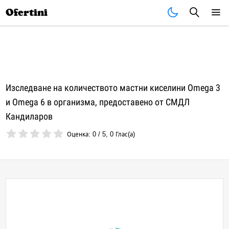
Почивки
Стоки
В града
Всички оферти
Ofertini
Изследване на количеството мастни киселини Omega 3
и Omega 6 в организма, предоставено от СМДЛ
Кандиларов
Оценка:
0
/
5
,
0
Глас(а)