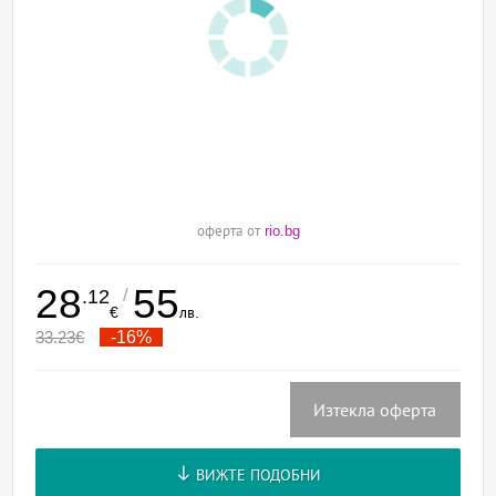
оферта от
rio.bg
28
55
/
.12
€
лв.
33.23
€
-16%
Изтекла оферта
ВИЖТЕ ПОДОБНИ