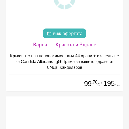
виж офертата
Варна
Красота и Здраве
Кръвен тест за непоносимост към 44 храни + изследване
за Candida Albicans IgG! Грижа за вашето здраве от
СМДЛ Кандиларов
.70
195
99
/
лв.
€