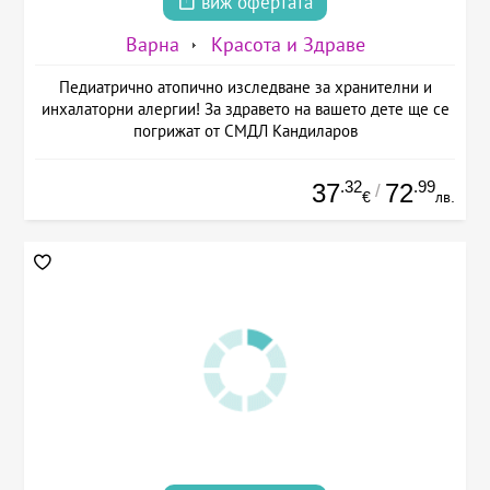
виж офертата
Варна
Красота и Здраве
Педиатрично атопично изследване за хранителни и
инхалаторни алергии! За здравето на вашето дете ще се
погрижат от СМДЛ Кандиларов
.32
.99
37
72
/
€
лв.