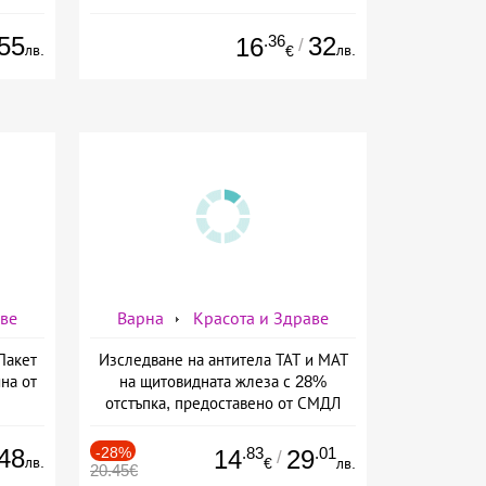
55
.36
32
16
/
лв.
лв.
€
аве
Варна
Красота и Здраве
Пакет
Изследване на антитела ТАТ и МАТ
на от
на щитовидната жлеза с 28%
отстъпка, предоставено от СМДЛ
Кандиларов
48
-28%
.83
.01
14
29
/
лв.
€
лв.
20.45€