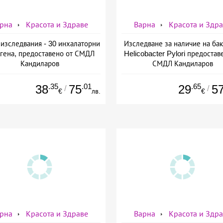
рна
Красота и Здраве
Варна
Красота и Здр
 изследвания - 30 инхалаторни
Изследване за наличие на ба
гена, предоставено от СМДЛ
Helicobacter Pylori предостав
Кандиларов
СМДЛ Кандиларов
.35
.01
.65
38
75
29
5
/
/
€
лв.
€
рна
Красота и Здраве
Варна
Красота и Здр