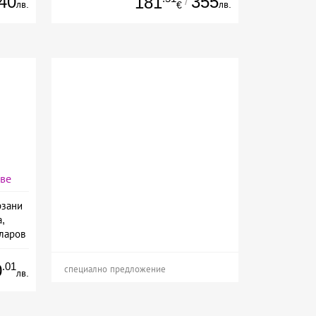
40
355
181
/
лв.
лв.
€
аве
рзани
а,
ларов
.01
0
специално предложение
лв.