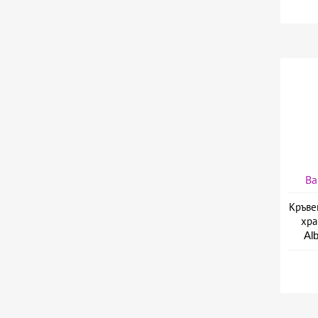
Ва
Кръве
хра
Al
з