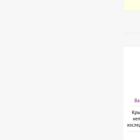
Ва
Кръ
неп
изслед
предо