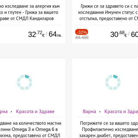
но изследване за алергия към
Грижи се за здравето си с п
о и глутен - Грижа за вашето
изследвания Имунен статус 
драве от СМДЛ Кандиларов
отстъпка, предоставено от 
Кандиларов
.72
64
-32%
.68
32
30
6
/
/
лв.
€
€
44.48€
рна
Красота и Здраве
Варна
Красота и Здр
дване на количеството мастни
Погрижете се за вашето здр
елини Omega 3 и Omega 6 в
Профилактично изследване
низма, предоставено от СМДЛ
захарен диабет, предоставен