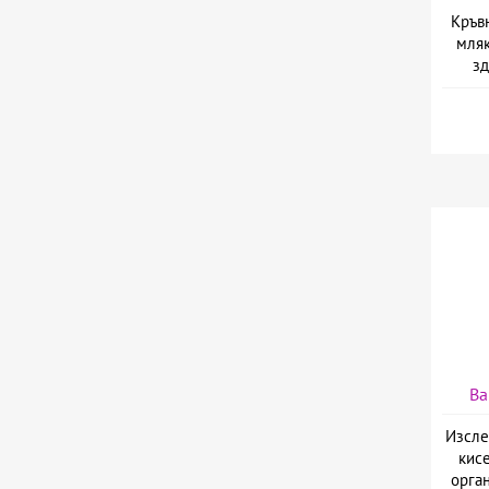
Кръв
мляк
з
Ва
Изсле
кис
орга