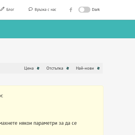
Блог
Връзка с нас
Dark
Цена
Отстъпка
Най-нови
и:
махнете някои параметри за да се