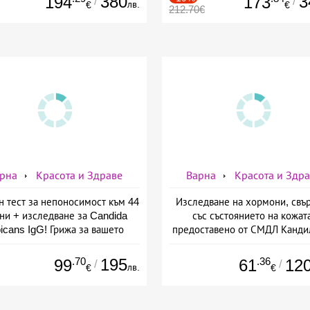
380
3
194
173
/
/
лв.
€
€
212.70€
рна
Красота и Здраве
Варна
Красота и Здр
н тест за непоносимост към 44
Изследване на хормони, свъ
ни + изследване за Candida
със състоянието на кожат
bicans IgG! Грижа за вашето
предоставено от СМДЛ Канди
драве от СМДЛ Кандиларов
.70
195
.36
99
61
12
/
/
лв.
€
€