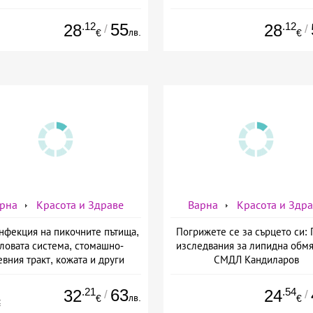
Кандиларов
СМДЛ Кандиларов
.12
55
.12
28
28
/
/
лв.
€
€
рна
Красота и Здраве
Варна
Красота и Здр
нфекция на пикочните пътища,
Погрижете се за сърцето си: 
ловата система, стомашно-
изследвания за липидна обмя
евния тракт, кожата и други
СМДЛ Кандиларов
ани - Изследване за кандида
биканс IgM и IgG, от СМДЛ
.21
63
.54
32
24
/
/
лв.
€
€
Кандиларов
€