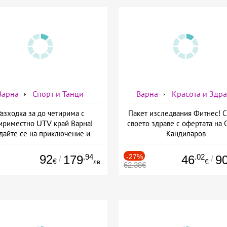
Варна
Спорт и Танци
Варна
Красота и Здр
азходка за до четирима с
Пакет изследвания Фитнес! 
ириместно UTV край Варна!
своето здраве с офертата на
дайте се на приключение и
Кандиларов
адреналин с ATV Tour
92
.94
-27%
.02
179
46
9
/
/
€
лв.
€
62.38€