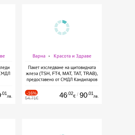
аве
Варна
Красота и Здраве
Следи
Пакет изследване на щитовидната
 СМДЛ
жлеза (TSH, FT4, MAT, TAT, TRAB),
предоставено от СМДЛ Кандиларов
.01
-16%
.02
.01
0
46
90
/
лв.
€
лв.
54.71€