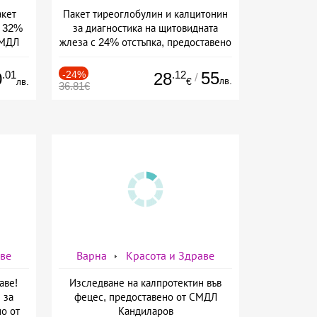
акет
Пакет тиреоглобулин и калцитонин
с 32%
за диагностика на щитовидната
СМДЛ
жлеза с 24% отстъпка, предоставено
от СМДЛ Кандиларов
.01
-24%
.12
55
0
28
/
лв.
лв.
€
36.81€
аве
Варна
Красота и Здраве
аве!
Изследване на калпротектин във
 за
фецес, предоставено от СМДЛ
о от
Кандиларов