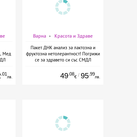
аве
Варна
Красота и Здраве
Пакет ДНК анализ за лактозна и
, Мед
фруктозна нетолерантност! Погрижи
МДЛ
се за здравето си със СМДЛ
Кандиларов
.01
.08
.99
2
49
95
/
лв.
€
лв.