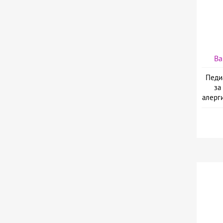
Ва
Педи
за
алерги