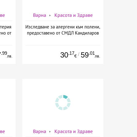
аве
Варна
Красота и Здраве
ктерия
Изследване за алергени към полени,
ено от
предоставено от СМДЛ Кандиларов
.99
.17
.01
7
30
59
/
лв.
€
лв.
аве
Варна
Красота и Здраве