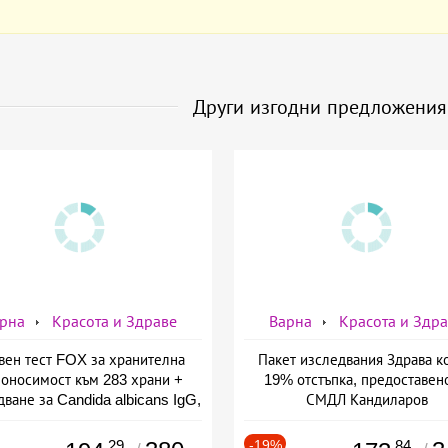
Други изгодни предложени
рна
Красота и Здраве
Варна
Красота и Здр
вен тест FOX за хранителна
Пакет изследвания Здрава ко
оносимост към 283 храни +
19% отстъпка, предоставен
ване за Candida albicans IgG,
СМДЛ Кандиларов
ставено от СМДЛ Кандиларов
.29
-19%
.84