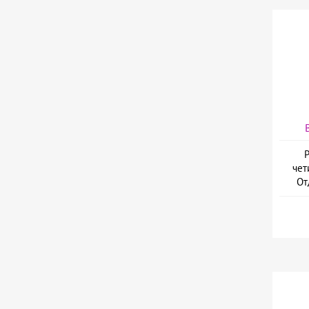
Р
чет
От