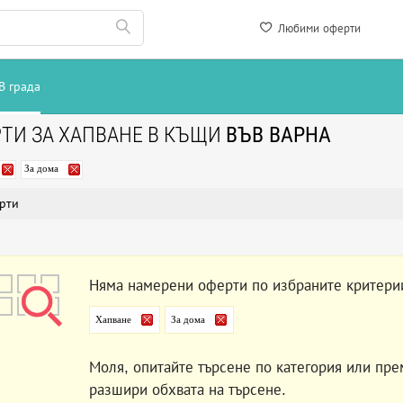
Любими оферти
В града
ТИ ЗА ХАПВАНЕ В КЪЩИ
ВЪВ ВАРНА
За дома
рти
Няма намерени оферти по избраните критери
Хапване
За дома
Моля, опитайте търсене по категория или пре
разшири обхвата на търсене.