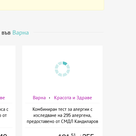
я във
Варна
аве
Варна
Красота и Здраве
са с
Комбиниран тест за алергии с
о от
изследване на 295 алергена,
предоставено от СМДЛ Кандиларов
.51