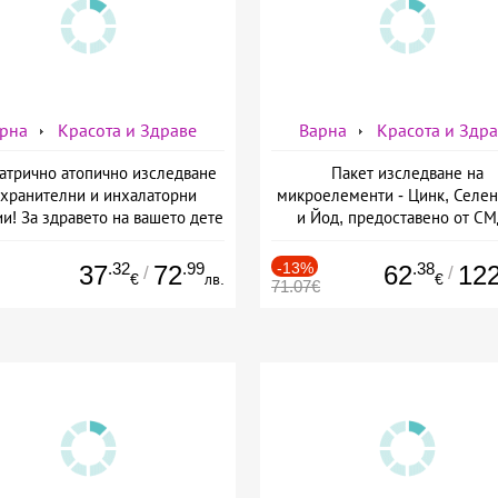
рна
Красота и Здраве
Варна
Красота и Здр
атрично атопично изследване
Пакет изследване на
 хранителни и инхалаторни
микроелементи - Цинк, Селен
и! За здравето на вашето дете
и Йод, предоставено от С
ще се погрижат от СМДЛ
Кандиларов
Кандиларов
.32
.99
-13%
.38
37
72
62
12
/
/
€
лв.
€
71.07€