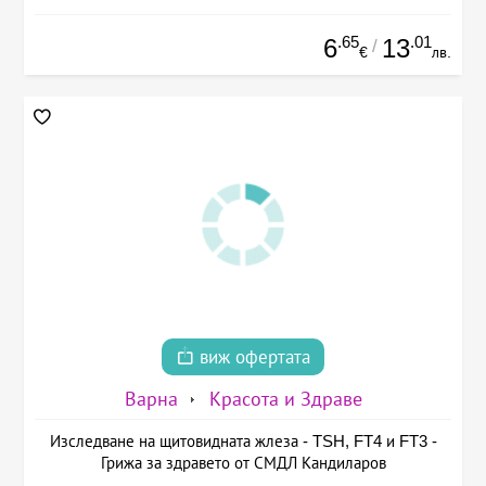
.65
.01
6
13
/
€
лв.
виж офертата
Варна
Красота и Здраве
Изследване на щитовидната жлеза - TSH, FT4 и FT3 -
Грижа за здравето от СМДЛ Кандиларов