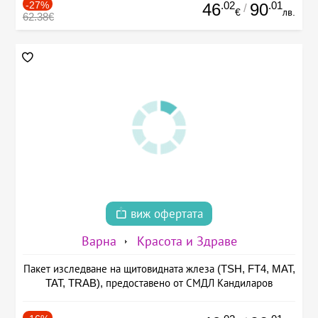
-27%
.02
.01
46
90
/
€
лв.
62.38€
виж офертата
Варна
Красота и Здраве
Пакет изследване на щитовидната жлеза (TSH, FT4, MAT,
TAT, TRAB), предоставено от СМДЛ Кандиларов