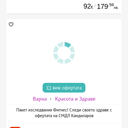
92
.94
179
/
€
лв.
виж офертата
Варна
Красота и Здраве
Пакет изследвания Фитнес! Следи своето здраве с
офертата на СМДЛ Кандиларов