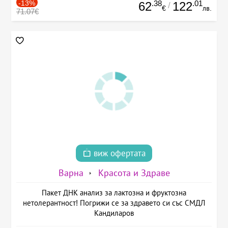
-13%
.38
.01
62
122
/
€
лв.
71.07€
виж офертата
Варна
Красота и Здраве
Пакет ДНК анализ за лактозна и фруктозна
нетолерантност! Погрижи се за здравето си със СМДЛ
Кандиларов