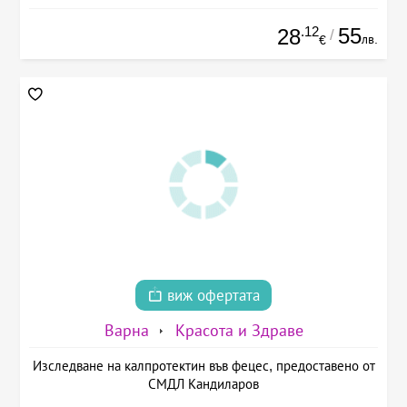
.12
55
28
/
лв.
€
виж офертата
Варна
Красота и Здраве
Изследване на калпротектин във фецес, предоставено от
СМДЛ Кандиларов