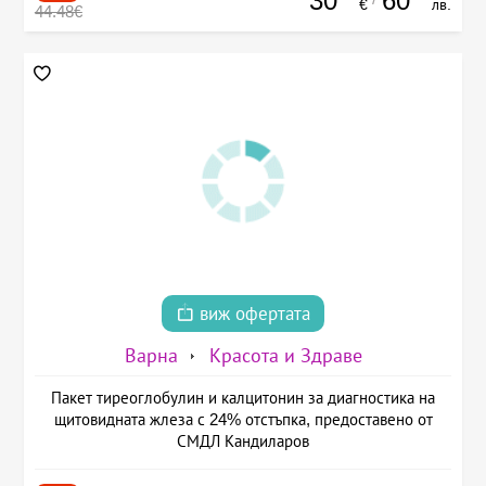
30
60
€
лв.
44.48€
виж офертата
Варна
Красота и Здраве
Пакет тиреоглобулин и калцитонин за диагностика на
щитовидната жлеза с 24% отстъпка, предоставено от
СМДЛ Кандиларов