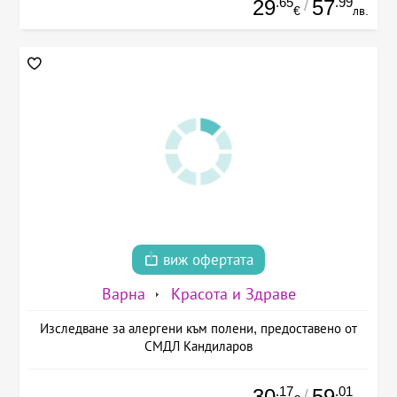
.65
.99
29
57
/
€
лв.
виж офертата
Варна
Красота и Здраве
Изследване за алергени към полени, предоставено от
СМДЛ Кандиларов
.17
.01
30
59
/