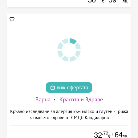
€
лв.
виж офертата
Варна
Красота и Здраве
Кръвно изследване за алергия към мляко и глутен - Грижа
за вашето здраве от СМДЛ Кандиларов
.72
64
32
/
лв.
€