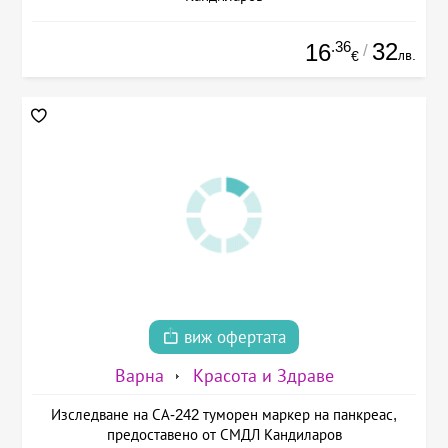
.36
32
16
/
лв.
€
виж офертата
Варна
Красота и Здраве
Изследване на СА-242 туморен маркер на панкреас,
предоставено от СМДЛ Кандиларов