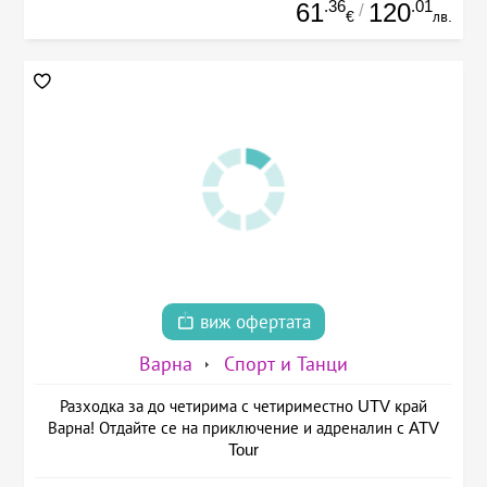
.36
.01
61
120
/
€
лв.
виж офертата
Варна
Спорт и Танци
Разходка за до четирима с четириместно UTV край
Варна! Отдайте се на приключение и адреналин с ATV
Tour