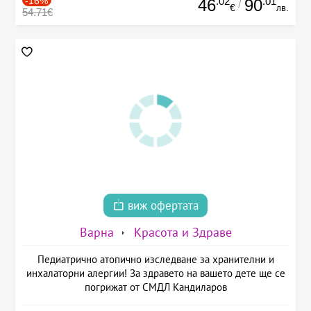
-16%
.02
.01
46
90
/
€
лв.
54.71€
виж офертата
Варна
Красота и Здраве
Педиатрично атопично изследване за хранителни и
инхалаторни алергии! За здравето на вашето дете ще се
погрижат от СМДЛ Кандиларов