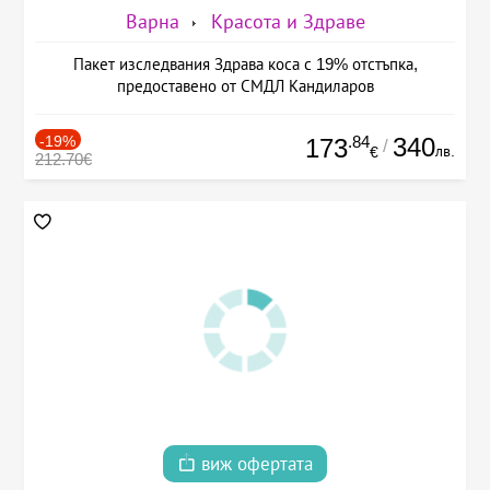
Варна
Красота и Здраве
Пакет изследвания Здрава коса с 19% отстъпка,
предоставено от СМДЛ Кандиларов
-19%
.84
340
173
/
лв.
€
212.70€
виж офертата