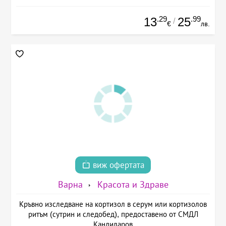
.29
.99
13
25
/
€
лв.
виж офертата
Варна
Красота и Здраве
Кръвно изследване на кортизол в серум или кортизолов
ритъм (сутрин и следобед), предоставено от СМДЛ
Кандиларов