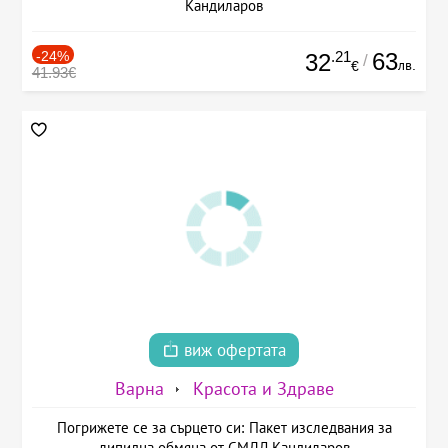
Кандиларов
-24%
.21
63
32
/
лв.
€
41.93€
виж офертата
Варна
Красота и Здраве
Погрижете се за сърцето си: Пакет изследвания за
липидна обмяна от СМДЛ Кандиларов