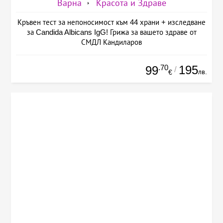
Варна
Красота и Здраве
Кръвен тест за непоносимост към 44 храни + изследване
за Candida Albicans IgG! Грижа за вашето здраве от
СМДЛ Кандиларов
.70
195
99
/
лв.
€