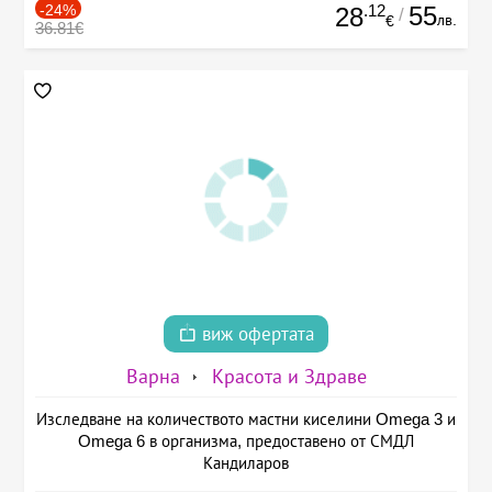
-24%
.12
55
28
/
лв.
€
36.81€
виж офертата
Варна
Красота и Здраве
Изследване на количеството мастни киселини Omega 3 и
Omega 6 в организма, предоставено от СМДЛ
Кандиларов