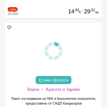
-28%
.83
.01
14
29
/
€
лв.
20.45€
виж офертата
Варна
Красота и Здраве
Пакет изследвания на ПКК и биохимични показатели,
предоставено от СМДЛ Кандиларов