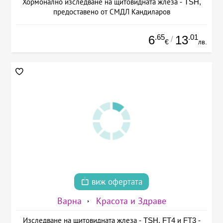
Хормонално изследване на щитовидната жлеза - TSH,
предоставено от СМДЛ Кандиларов
.65
.01
6
13
/
€
лв.
виж офертата
Варна
Красота и Здраве
Изследване на щитовидната жлеза - TSH, FT4 и FT3 -