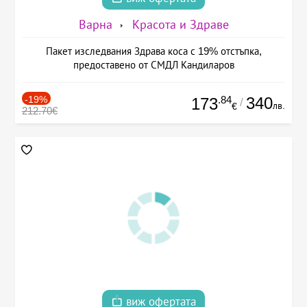
Варна
Красота и Здраве
Пакет изследвания Здрава коса с 19% отстъпка,
предоставено от СМДЛ Кандиларов
-19%
.84
340
173
/
лв.
€
212.70€
виж офертата