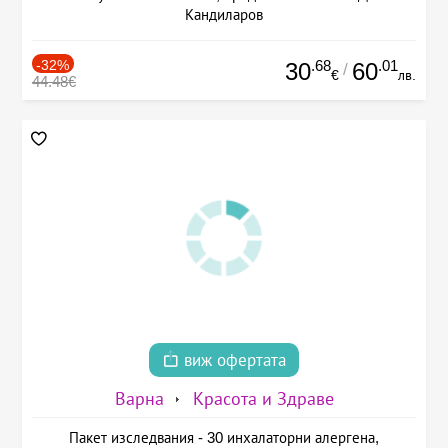
Кандиларов
-32%
.68
.01
30
60
/
€
лв.
44.48€
виж офертата
Варна
Красота и Здраве
Пакет изследвания - 30 инхалаторни алергена,