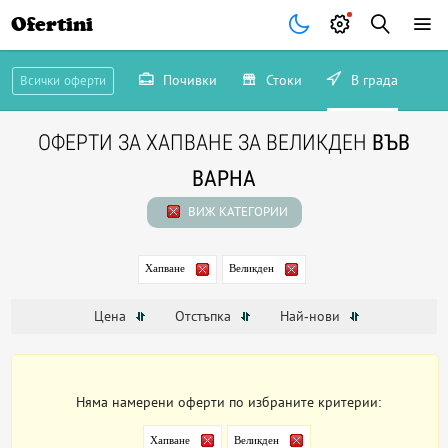
Ofertini
Почивки
Стоки
В града
Всички оферти
ОФЕРТИ ЗА ХАПВАНЕ ЗА ВЕЛИКДЕН
ВЪВ
ВАРНА
ВИЖ КАТЕГОРИИ
Хапване
Великден
Цена
Отстъпка
Най-нови
Няма намерени оферти по избраните критерии:
Хапване
Великден