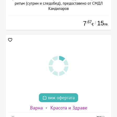
ритъм (сутрин и следобед), предоставено от СМДЛ
Кандиларов
.67
15
7
/
лв.
€
виж офертата
Варна
Красота и Здраве