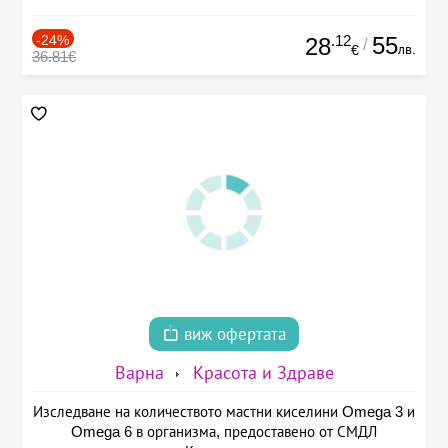
-24%
.12
55
28
/
лв.
€
36.81€
виж офертата
Варна
Красота и Здраве
Изследване на количеството мастни киселини Omega 3 и
Omega 6 в организма, предоставено от СМДЛ