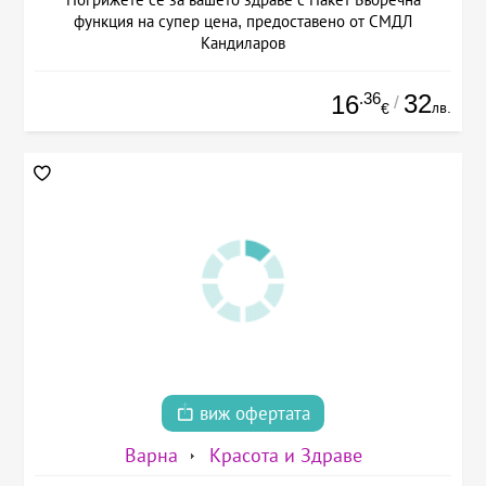
функция на супер цена, предоставено от СМДЛ
Кандиларов
.36
32
16
/
лв.
€
виж офертата
Варна
Красота и Здраве