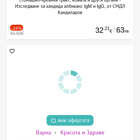
Изследване за кандида албиканс IgM и IgG, от СМДЛ
Кандиларов
-24%
.21
63
32
/
лв.
€
41.93€
виж офертата
Варна
Красота и Здраве