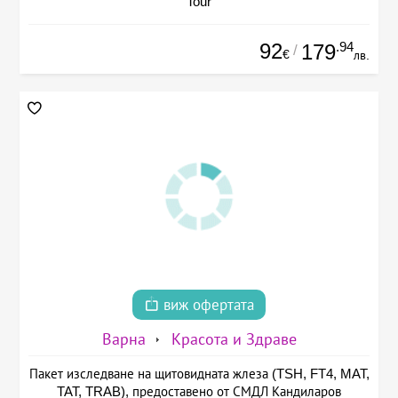
Tour
92
.94
179
/
€
лв.
виж офертата
Варна
Красота и Здраве
Пакет изследване на щитовидната жлеза (TSH, FT4, MAT,
TAT, TRAB), предоставено от СМДЛ Кандиларов