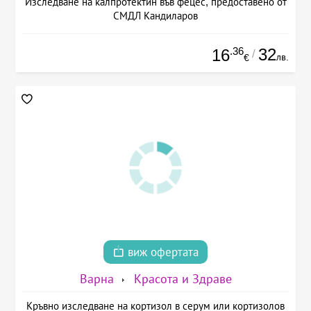
Изследване на калпротектин във фецес, предоставено от
СМДЛ Кандиларов
.36
32
16
/
лв.
€
виж офертата
Варна
Красота и Здраве
Кръвно изследване на кортизол в серум или кортизолов