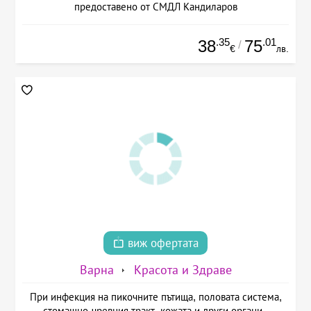
предоставено от СМДЛ Кандиларов
.35
.01
38
75
/
€
лв.
виж офертата
Варна
Красота и Здраве
При инфекция на пикочните пътища, половата система,
стомашно-чревния тракт, кожата и други органи -