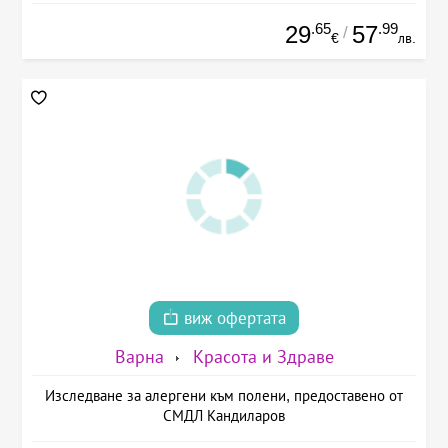
.65
.99
29
57
/
€
лв.
виж офертата
Варна
Красота и Здраве
Изследване за алергени към полени, предоставено от
СМДЛ Кандиларов