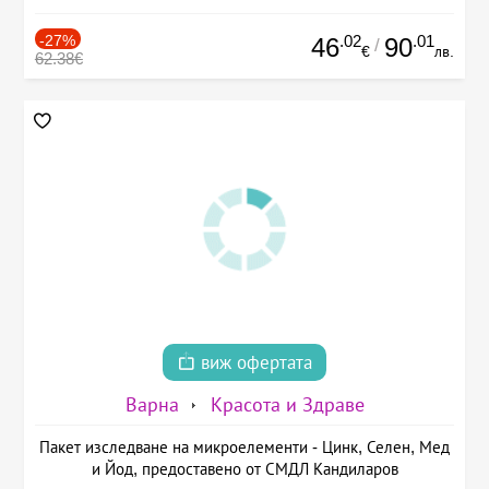
-27%
.02
.01
46
90
/
€
лв.
62.38€
виж офертата
Варна
Красота и Здраве
Пакет изследване на микроелементи - Цинк, Селен, Мед
и Йод, предоставено от СМДЛ Кандиларов