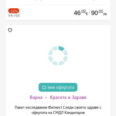
-16%
.02
.01
46
90
/
€
лв.
54.71€
виж офертата
Варна
Красота и Здраве
Пакет изследвания Фитнес! Следи своето здраве с
офертата на СМДЛ Кандиларов