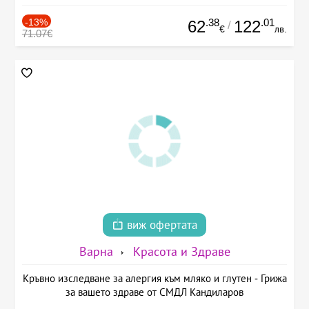
-13%
.38
.01
62
122
/
€
лв.
71.07€
виж офертата
Варна
Красота и Здраве
Кръвно изследване за алергия към мляко и глутен - Грижа
за вашето здраве от СМДЛ Кандиларов