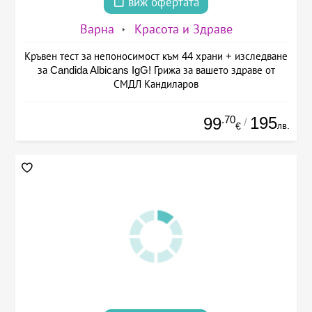
виж офертата
Варна
Красота и Здраве
Кръвен тест за непоносимост към 44 храни + изследване
за Candida Albicans IgG! Грижа за вашето здраве от
СМДЛ Кандиларов
.70
195
99
/
лв.
€