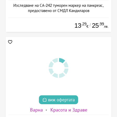
Изследване на СА-242 туморен маркер на панкреас,
предоставено от СМДЛ Кандиларов
.29
.99
13
25
/
€
лв.
виж офертата
Варна
Красота и Здраве